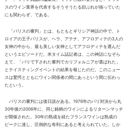
スのワイン業界を代表するそうそうたる顔ぶれが揃っていた
にも関わらず、である。
「パリスの審判」とは、もともとギリシア神話の中で、ト
ロイアの王子パリスが、ヘラ、アテナ、アフロディテの3人の
女神の中から、最も美しい女神としてアフロディテを選んだ
というエピソードだ。米タイム誌記者は、この神話になぞら
えて、「パリで下された審判でカリフォルニアが選ばれた」
とテイスティングイベントの結果を報じたのだ。このニュー
スは驚愕とともにワイン関係者の間にあっという間に伝わっ
たという。
パリスの審判には後日談がある。1976年のパリ対決から丸
30年後の2006年に、同じ銘柄のワインによるリターンマッチ
が開催された。30年の熟成を経たフランスワインは熟成の
ピークに達し、圧倒的な有利にあると考えられていた。しか