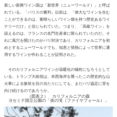
新しい新興ワイン国は「新世界（ニューワールド）」と呼ば
れている。「パリスの審判」以前は、「偉大なワインを生む
ことができるのは、素晴らしいワイン畑を持つ歴史あるワイ
ナリーだけ」と信じられていた。つまり、「高級ワイン」を
謳えるのは、フランスの名門生産者に限られていたのだ。そ
れに風穴を開けたのがパリ対決であり、カリフォルニアを初
めとするニューワールドでも、知恵と情熱によって世界に通
用するワインが作れることが証明された。
そのカリフォルニアワインが温暖化の犠牲になろうとして
いる。トランプ大統領は、米西海岸を襲ったこの歴史的な山
火事による惨状を目の当たりにしても、まだパリ協定に背を
向け続けるのであろうか。
（図表２） カリフォルニアの森
ヨセミテ国立公園の「炎の滝（ファイヤフォール）」