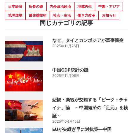
日本経済
所長の眼
内外政治経済
地域再生
中国・アジア
地球環境
最先端技術
社会・生活
働き方改革
お知らせ
同じカテゴリの記事
なぜ、タイとカンボジアが軍事衝突
2025年11月26日
中国GDP統計の謎
2025年11月05日
悲観・楽観が交錯する「ピーク・チャ
イナ」論 ～中国経済の「足元」を検
証～
2025年04月15日
EUが矢継ぎ早に対抗策―中国