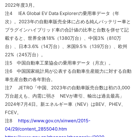
2022年度3月。
注4 IEA Global EV Data Explorerの乗用車データ（年
次）。2023年の自動車販売全体に占める純んバッテリー車と
プラグインハイブリッド車の合計値の比率と台数を併せて記
載すると、世界全体18%（1380万台）、中国3%（810万
台）、日本3.6%（14万台）、米国9.5％（139万台）、欧州
22%（245万台）。
注5 中国自動車工業協会の乗用車データ（月次）。
注6 中国国家統計局が公表する自動車生産能力に対する自動
車生産台数の各年割合。
注7 JETRO「中国、2023年の自動車販売台数は初の3,000
万台超えも、内需に弱さ NEVが牽引、輸出は過去最高」
2024年7月4日。新エネルギー車（NEV）はBEV、PHEV、
FCEV。
注8
https://www.gov.cn/xinwen/2015-
04/29/content_2855040.htm