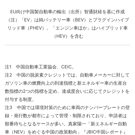
EU向け中国製自動車の輸出（出所）智通財経を基に作成
（注）「EV」は純バッテリー車（BEV）とプラグインハイブ
リッド車（PHEV）。「エンジン車ほか」はハイブリッド車
（HEV）を含む
注1 中国自動車工業協会、CEIC。
注2 中国の脱炭素クレジットでは、自動車メーカーに対して
ガソリン車の燃費向上の到達指標と新エネルギー車の生産台
数指標の2つの指標を定め、達成度合いに応じてクレジットを
付与する制度。
注3 中国では環境対策のために車両のナンバープレートの登
録・発行数が都市によって管理・制限されており、申請者は
順番待ちとなるケースが多い。真家陽一「新エネルギー自動
車（NEV）をめぐる中国の政策動向」『JBIC中国レポート』