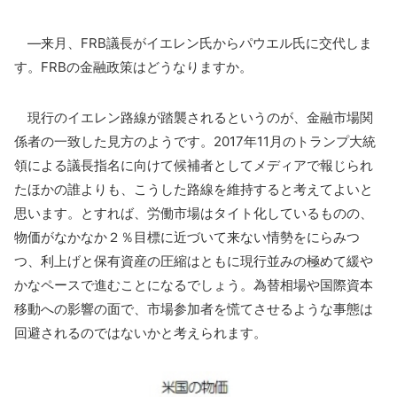
―来月、FRB議長がイエレン氏からパウエル氏に交代しま
す。FRBの金融政策はどうなりますか。
現行のイエレン路線が踏襲されるというのが、金融市場関
係者の一致した見方のようです。2017年11月のトランプ大統
領による議長指名に向けて候補者としてメディアで報じられ
たほかの誰よりも、こうした路線を維持すると考えてよいと
思います。とすれば、労働市場はタイト化しているものの、
物価がなかなか２％目標に近づいて来ない情勢をにらみつ
つ、利上げと保有資産の圧縮はともに現行並みの極めて緩や
かなペースで進むことになるでしょう。為替相場や国際資本
移動への影響の面で、市場参加者を慌てさせるような事態は
回避されるのではないかと考えられます。