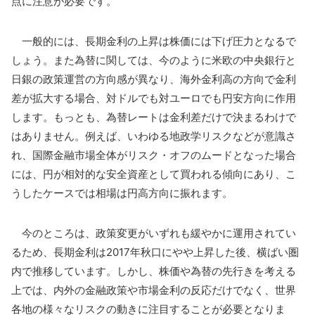
点に注意が必要です。
一般的には、長期金利の上昇は株価には下げ圧力となるで
しょう。また為替に関しては、今のように米欧の中央銀行と
日銀の政策運営の方向感が異なり、海外金利高の方向で金利
差が拡大する場合、対ドルでも対ユーロでも円安方向に作用
します。もっとも、為替レートは金利差だけで決まるわけで
はありません。例えば、いわゆる地政学リスクなどが意識さ
れ、国際金融市場全体がリスク・オフのムードとなった場合
には、円が相対的な安全資産として買われる傾向にあり、こ
うしたケースでは相場は円高方向に振れます。
今のところは、政策変更がいずれも緩やかに運用されてい
るため、長期金利は2017年秋口にやや上昇した後、横ばい圏
内で推移しています。しかし、株価や為替の先行きを考える
上では、内外の金融政策や市場金利の反応だけでなく、世界
各地の様々なリスクの動きに注目することが必要となりま