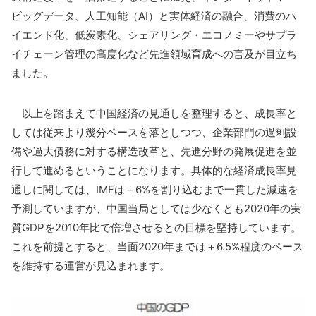
ビッグデータ、人工知能（AI）と実体経済の融合、消費のハ
イエンド化、低炭素化、シェアリング・エコノミーやサプラ
イチェーン管理の高度化など先進領域育成への言及が目立ち
ました。
以上を踏まえて中国経済の見通しを整理すると、成長率と
しては従来より幾分ペースを落としつつ、企業部門の過剰設
備や過大債務に対する構造改革と、先進分野の発展促進を並
行して進めるということになります。具体的な経済成長率見
通しに関しては、IMFは＋6%を割り込むまで一貫した減速を
予測していますが、中国当局としては少なくとも2020年の実
質GDPを2010年比で倍増させるとの目標を堅持しています。
これを前提とすると、当面2020年までは＋6.5%程度のペース
を維持する運営が見込まれます。