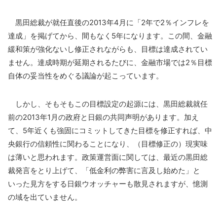
黒田総裁が就任直後の2013年4月に「2年で2％インフレを
達成」を掲げてから、間もなく5年になります。この間、金融
緩和策が強化ないし修正されながらも、目標は達成されてい
ません。達成時期が延期されるたびに、金融市場では2％目標
自体の妥当性をめぐる議論が起こっています。
しかし、そもそもこの目標設定の起源には、黒田総裁就任
前の2013年1月の政府と日銀の共同声明があります。加え
て、5年近くも強固にコミットしてきた目標を修正すれば、中
央銀行の信頼性に関わることになり、（目標修正の）現実味
は薄いと思われます。政策運営面に関しては、最近の黒田総
裁発言をとり上げて、「低金利の弊害に言及し始めた」と
いった見方をする日銀ウオッチャーも散見されますが、憶測
の域を出ていません。