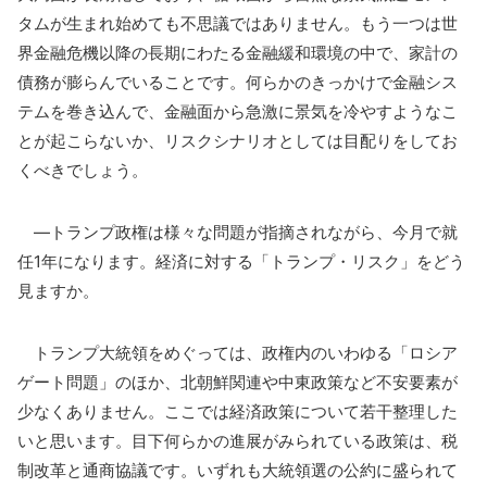
タムが生まれ始めても不思議ではありません。もう一つは世
界金融危機以降の長期にわたる金融緩和環境の中で、家計の
債務が膨らんでいることです。何らかのきっかけで金融シス
テムを巻き込んで、金融面から急激に景気を冷やすようなこ
とが起こらないか、リスクシナリオとしては目配りをしてお
くべきでしょう。
―トランプ政権は様々な問題が指摘されながら、今月で就
任1年になります。経済に対する「トランプ・リスク」をどう
見ますか。
トランプ大統領をめぐっては、政権内のいわゆる「ロシア
ゲート問題」のほか、北朝鮮関連や中東政策など不安要素が
少なくありません。ここでは経済政策について若干整理した
いと思います。目下何らかの進展がみられている政策は、税
制改革と通商協議です。いずれも大統領選の公約に盛られて