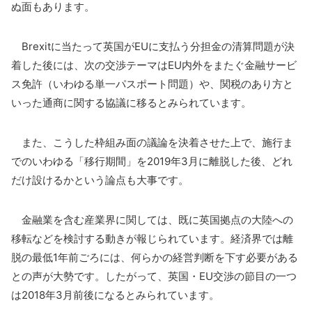
ぬ面もあります。
Brexitに当たって英国がEUに支払う分担金の清算問題が決
着した後には、次の交渉テーマはEU内外をまたぐ金融サービ
ス免許（いわゆる単一パスポート問題）や、関税のあり方と
いった通商に関する協議に移るとみられています。
また、こうした枠組み面の議論を決着させた上で、施行ま
でのいわゆる「移行期間」を2019年3月に離脱した後、どれ
だけ設けるかという論点も大事です。
金融業を含む産業界に関しては、既に英国拠点の大陸への
移転などを検討する動きが報じられています。経済界では離
脱の最低1年前ごろには、何らかの経営判断を下す必要がある
との声が大勢です。したがって、英国・EU交渉の節目の一つ
は2018年3月前後になるとみられています。