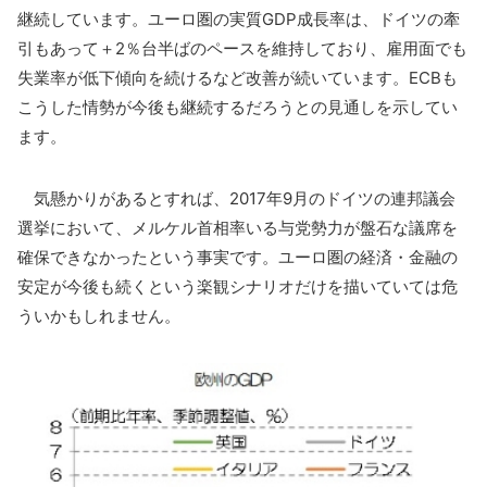
継続しています。ユーロ圏の実質GDP成長率は、ドイツの牽
引もあって＋2％台半ばのペースを維持しており、雇用面でも
失業率が低下傾向を続けるなど改善が続いています。ECBも
こうした情勢が今後も継続するだろうとの見通しを示してい
ます。
気懸かりがあるとすれば、2017年9月のドイツの連邦議会
選挙において、メルケル首相率いる与党勢力が盤石な議席を
確保できなかったという事実です。ユーロ圏の経済・金融の
安定が今後も続くという楽観シナリオだけを描いていては危
ういかもしれません。