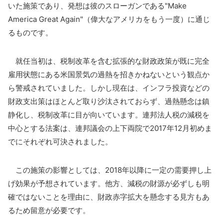
いた施策であり、発想は彼のスローガンである"Make
America Great Again"（偉大なアメリカをもう一度）に通じ
るものです。
就任当初は、税制改革を含む拡張的な財政政策が既に完全
雇用状態にある米国景気の過熱を招きかねないという観点か
ら警戒されていました。しかし現在は、インフラ投資などの
財政支出策はほとんど取り沙汰されておらず、過熱懸念は鎮
静化し、税制改革に目が向いています。連邦法人税の減税を
中心とする法案は、連邦議会の上下両院で2017年12月初めま
でにそれぞれ可決されました。
この施策の影響としては、2018年以降に一定の需要押し上
げ効果が予想されています。他方、減税の財源が必ずしも明
確ではないことを理由に、財政赤字拡大を懸念する見方もあ
るため留意が必要です。