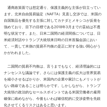
通商政策面では想定通り、保護主義的な主張が目立ってい
ます。北米自由貿易協定（NAFTA）見直し交渉では、米国の
自国製品を優先する主張に対してカナダとメキシコが反発を
強めており、目下の目標である2018年3月までの妥結は不透
明な状況です。また、日米二国間の経済関係については、日
米経済対話やトランプ大統領来日時の日米首脳会談におい
て、一貫して米側の貿易不均衡の是正に対する強い関心がう
かがわれました。
二国間の貿易不均衡は、言うまでもなく、経済理論的には
ナンセンスな議論です。さらには保護主義の拡大は世界貿易
を縮小させるばかりか、米国内の企業や家計にもメリットが
ない路線であることは明らかです。しかしながら、トランプ
大統領の政治的なセールスポイントである米国労働者の雇用
確保に絡めながら、今後もいわば確信犯的に交渉姿勢を先鋭
化させてくるリスクはあると思います。