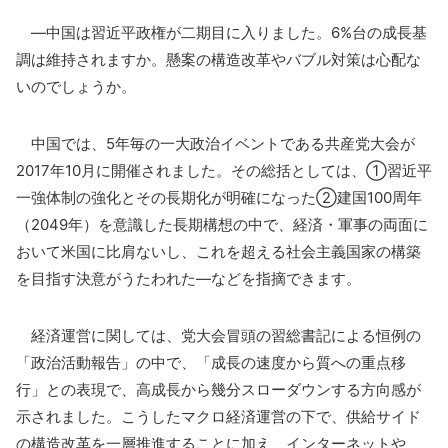
―中国は習近平政権が二期目に入りました。6%台の成長基
調は維持されますか。懸案の構造改革やバブル対策は心配な
いのでしょうか。
中国では、5年毎の一大政治イベントである共産党大会が
2017年10月に開催されました。その総括としては、①習近平
一強体制の強化とその長期化が明確になった②建国100周年
（2049年）を意識した長期構想の中で、経済・軍事の両面に
おいて米国に比肩ないし、これを超える社会主義国家の構築
を目指す決意がうたわれた―などを指摘できます。
経済運営に関しては、党大会冒頭の習総書記による恒例の
「政治活動報告」の中で、「成長の速度から質への重点移
行」との表現で、高成長から幾分スローダウンする方向感が
示されました。こうしたマクロ経済運営の下で、供給サイド
の構造改革を一層推進することに加え、インターネットや