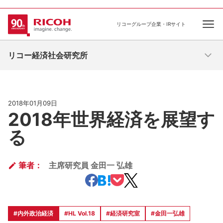
リコーグループ企業・IRサイト
Ope
リコー経済社会研究所
2018年01月09日
2018年世界経済を展望す
る
筆者：
主席研究員 金田一 弘雄
#内外政治経済
#HL Vol.18
#経済研究室
#金田一弘雄