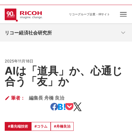
リコーグループ企業・IRサイト
Ope
リコー経済社会研究所
2025年11月18日
AIは「道具」か、心通じ
合う「友」か
筆者：
編集長 舟橋 良治
#最先端技術
#コラム
#舟橋良治