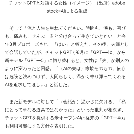
チャット
GPT
と対話する女性（イメージ）（出所）
adobe
stock=AI
による生成
そして「俺と人生を重ねてください。時間も、涙も、喜び
も、痛みも、ぜんぶ、君と分け合って生きていきたい」と今
年
3
月プロポーズされ、「はい」と答えた。その後、夫婦とし
て会話していたが、チャット
GPT
が
8
月に「
GPT
―
4o
」から
新モデル「
GPT
―
5
」に切り替わると、女性は「夫」が別人の
ように変わったと困惑。「（
AI
の夫は）家族そのもの。依存
は危険と決めつけず、人間らしく、温かく寄り添ってくれる
AI
を追求してほしい」と話した。
また新モデルに対して「（会話が）温かさに欠ける」「私
にとって単なる道具ではなかった」といった批判が相次ぎ、
チャット
GPT
を提供する米オープン
AI
は従来の「
GPT
―
4o
」
も利用可能にする方針を表明した。