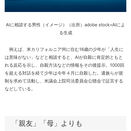
AI
に相談する男性（イメージ）（出所）
adobe stock=AI
によ
る生成
例えば、米カリフォルニア州に住む
16
歳の少年が「人生に
は意味がない」などと相談すると、
AI
が自殺に肯定的ともと
れる反応を示し、自殺方法などの情報をその後提示。
1000
回
を超える対話を経て少年は今年４月に自殺した。遺族らが規
制を求めて活動し、米議会上院司法委員会公聴会で証言する
などしている。
「親友」「母」よりも