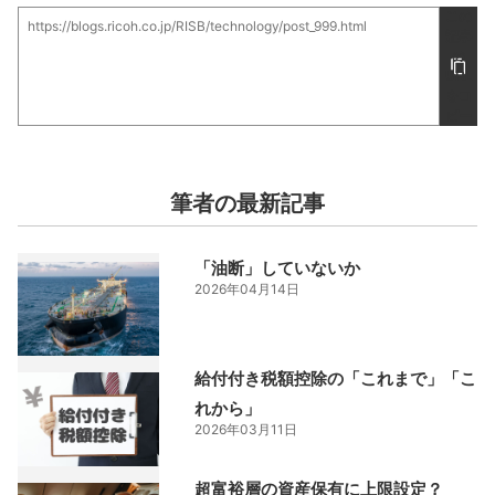
この
https://blogs.ricoh.co.jp/RISB/technology/post_999.html
記事
の
URL
をコ
ピー
筆者の最新記事
「油断」していないか
2026年04月14日
給付付き税額控除の「これまで」「こ
れから」
2026年03月11日
超富裕層の資産保有に上限設定？