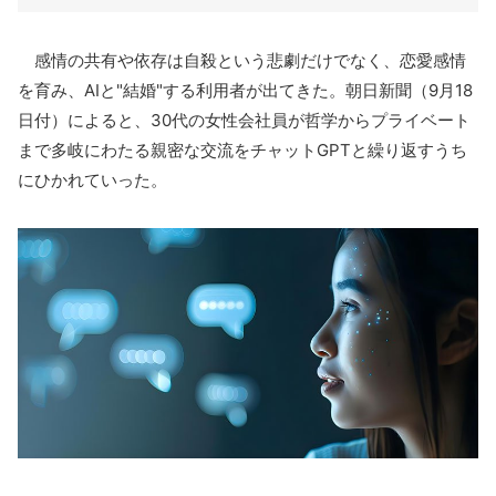
感情の共有や依存は自殺という悲劇だけでなく、恋愛感情
を育み、
AI
と
"
結婚
"
する利用者が出てきた。朝日新聞（
9
月
18
日付）によると、
30
代の女性会社員が哲学からプライベート
まで多岐にわたる親密な交流をチャット
GPT
と繰り返すうち
にひかれていった。