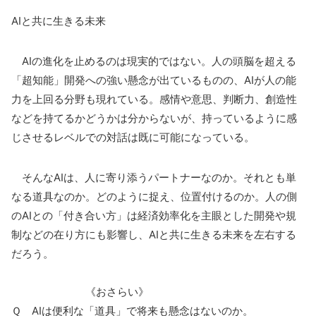
AI
と共に生きる未来
AI
の進化を止めるのは現実的ではない。人の頭脳を超える
「超知能」開発への強い懸念が出ているものの、
AI
が人の能
力を上回る分野も現れている。感情や意思、判断力、創造性
などを持てるかどうかは分からないが、持っているように感
じさせるレベルでの対話は既に可能になっている。
そんな
AI
は、人に寄り添うパートナーなのか。それとも単
なる道具なのか。どのように捉え、位置付けるのか。人の側
の
AI
との「付き合い方」は経済効率化を主眼とした開発や規
制などの在り方にも影響し、
AI
と共に生きる未来を左右する
だろう。
《おさらい》
Ｑ
AI
は便利な「道具」で将来も懸念はないのか。