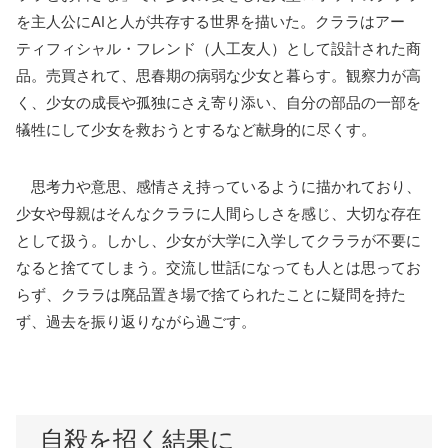
を主人公に
AI
と人が共存する世界を描いた。クララはアー
ティフィシャル・フレンド（人工友人）として設計された商
品。売買されて、思春期の病弱な少女と暮らす。観察力が高
く、少女の成長や孤独にさえ寄り添い、自分の部品の一部を
犠牲にして少女を救おうとするなど献身的に尽くす。
思考力や意思、感情さえ持っているように描かれており、
少女や母親はそんなクララに人間らしさを感じ、大切な存在
として扱う。しかし、少女が大学に入学してクララが不要に
なると捨ててしまう。交流し世話になっても人とは思ってお
らず、クララは廃品置き場で捨てられたことに疑問を持た
ず、過去を振り返りながら過ごす。
自殺を招く結果に