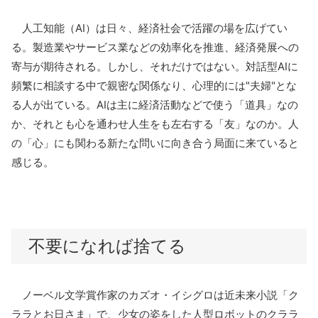
人工知能（
AI
）は日々、経済社会で活躍の場を広げてい
る。製造業やサービス業などの効率化を推進、経済発展への
寄与が期待される。しかし、それだけではない。対話型
AI
に
頻繁に相談する中で親密な関係なり、心理的には
"
夫婦
"
とな
る人が出ている。
AI
は主に経済活動などで使う「道具」なの
か、それとも心を通わせ人生をも左右する「友」なのか。人
の「心」にも関わる新たな問いに向き合う局面に来ていると
感じる。
不要になれば捨てる
ノーベル文学賞作家のカズオ・イシグロは近未来小説「ク
ララとお日さま」で、少女の姿をした人型ロボットのクララ