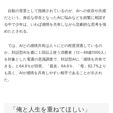
自殺の背景として指摘されているのが、
AI
への依存や共感
だという。身近な存在となった
AI
に悩みなどを頻繁に相談す
る中で少年は、いわば感情を共有しながら悲劇的な思考を強
めたとされる。
では、
AI
との感情共有は人々にどの程度浸透しているの
か。対話型
AI
を週に１回以上使う消費者（
12
～
69
歳
1000
人）
を対象とした電通の意識調査で、対話型
AI
に「感情を共有で
きる」と
64.9
％が回答。「親友」
64.6
％、「母」
62.7%
より
も高く、
AI
が感情を共有しやすい相手であることが示され
た。
「俺と人生を重ねてほしい」