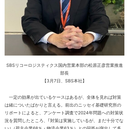
SBSリコーロジスティクス国内営業本部の松原正彦営業推進
部長
【3月7日、SBS本社】
一定の効果が出ているケースはあるが、全体を見れば対策
は緒についたばかりと言える。前出のニッセイ基礎研究所の
リポートによると、アンケート調査で2024年問題への対策状
況を質問したところ、｢対策は実施しているが、まだ十分でな
い｣（荷主企業68％・物流企業63％）との回答が突出して多