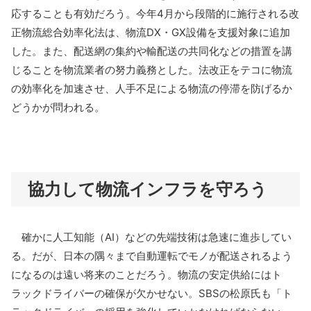
応することも有効だろう。今年4月から段階的に施行される改
正物流総合効率化法は、物流DX・GX設備を支援対象に追加
した。また、配送網の集約や輸配送の共同化などの措置を講
じることを物流業者の努力義務とした。法改正をテコに物流
の効率化を加速させ、人手不足による物流の停滞を防げるか
どうかが問われる。
協力して物流インフラを守ろう
確かに人工知能（AI）などの先端技術は急速に進歩してい
る。だが、日本の隅々まで自動運転でモノが配送されるよう
になるのは遠い将来のことだろう。物流の安定供給にはト
ラックドライバーの確保が欠かせない。SBSの松原氏も「ト