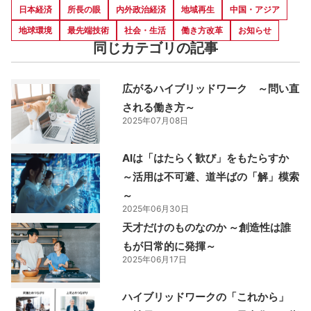
日本経済
所長の眼
内外政治経済
地域再生
中国・アジア
地球環境
最先端技術
社会・生活
働き方改革
お知らせ
同じカテゴリの記事
広がるハイブリッドワーク ～問い直
される働き方～
2025年07月08日
AIは「はたらく歓び」をもたらすか
～活用は不可避、道半ばの「解」模索
～
2025年06月30日
天才だけのものなのか ～創造性は誰
もが日常的に発揮～
2025年06月17日
ハイブリッドワークの「これから」