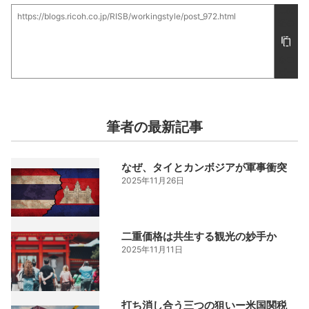
この
https://blogs.ricoh.co.jp/RISB/workingstyle/post_972.html
記事
の
URL
をコ
ピー
筆者の最新記事
なぜ、タイとカンボジアが軍事衝突
2025年11月26日
二重価格は共生する観光の妙手か
2025年11月11日
打ち消し合う三つの狙いー米国関税