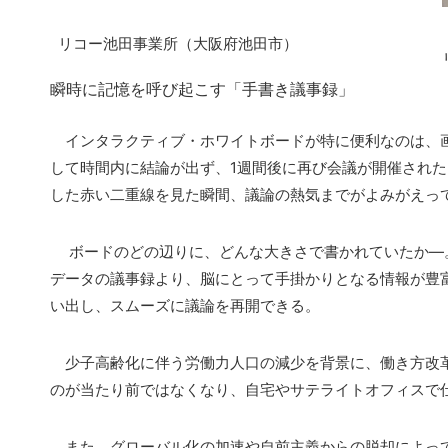
リコー池田事業所（大阪府池田市）
瞬時に記憶を呼び起こす「手書き議事録」
インタラクティブ・ホワイトボードが特に便利なのは、画
して時間内に結論が出ず、1週間後に再び会議が開催され
した赤い二重線を見た瞬間、議論の熱気までがよみがえっ
ボードのどの辺りに、どんな大きさで書かれていたか―
データの議事録より、脳にとって手掛かりとなる情報が豊
い出し、スムーズに議論を再開できる。
少子高齢化に伴う労働力人口の減少を背景に、働き方改革
のが当たり前ではなくなり、自宅やサテライトオフィスで
また、グローバル化の加速や自前主義からの脱却によって