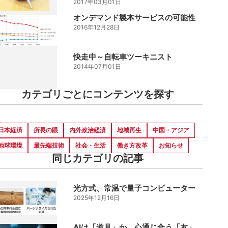
2017年03月01日
オンデマンド製本サービスの可能性
2016年12月28日
快走中～自転車ツーキニスト
2014年07月01日
カテゴリごとにコンテンツを探す
日本経済
所長の眼
内外政治経済
地域再生
中国・アジア
地球環境
最先端技術
社会・生活
働き方改革
お知らせ
同じカテゴリの記事
光方式、常温で量子コンピューター
2025年12月16日
AIは「道具」か、心通じ合う「友」