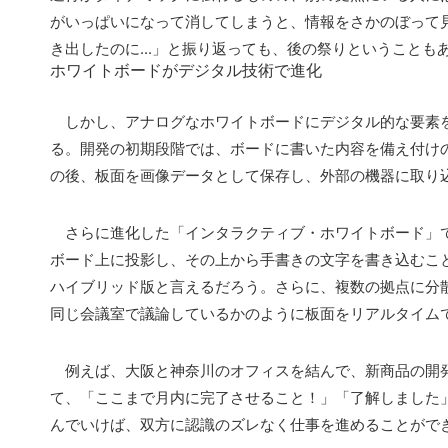
がいっぱいになって消してしまうと、情報をさかのぼって
き出したのに...」と振り返っても、後の祭りということも
ホワイトボードがデジタル技術で進化
しかし、アナログなホワイトボードにデジタル的な要素を
る。開発の初期段階では、ボードに書いた内容を備え付け
の後、板面を画像データとして保存し、外部の機器に取り
さらに進化した「インタラクティブ・ホワイトボード」で
ボード上に投影し、その上から手書きの文字を書き込むこ
ハイブリッド版と言えるだろう。さらに、複数の拠点に分
同じ会議室で議論しているかのように板面をリアルタイム
例えば、大阪と神奈川のオフィスを結んで、新商品の開発
て、「ここまで月内に完了させること！」「了解しました
んでいけば、双方に認識のズレなく仕事を進めることがで