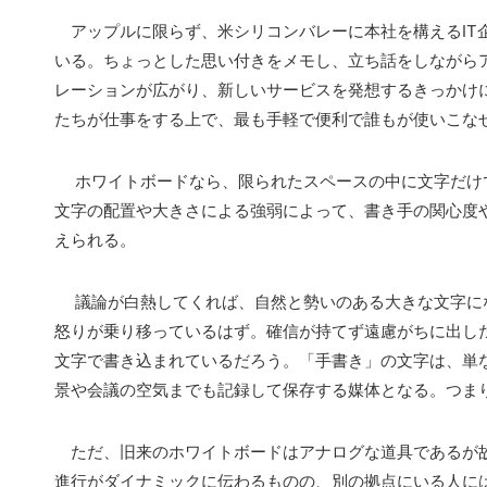
アップルに限らず、米シリコンバレーに本社を構えるIT
いる。ちょっとした思い付きをメモし、立ち話をしながら
レーションが広がり、新しいサービスを発想するきっかけ
たちが仕事をする上で、最も手軽で便利で誰もが使いこな
ホワイトボードなら、限られたスペースの中に文字だけ
文字の配置や大きさによる強弱によって、書き手の関心度
えられる。
議論が白熱してくれば、自然と勢いのある大きな文字にな
怒りが乗り移っているはず。確信が持てず遠慮がちに出し
文字で書き込まれているだろう。「手書き」の文字は、単
景や会議の空気までも記録して保存する媒体となる。つま
ただ、旧来のホワイトボードはアナログな道具であるが故
進行がダイナミックに伝わるものの、別の拠点にいる人に