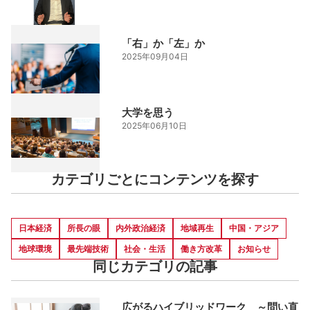
「右」か「左」か
2025年09月04日
大学を思う
2025年06月10日
カテゴリごとにコンテンツを探す
日本経済
所長の眼
内外政治経済
地域再生
中国・アジア
地球環境
最先端技術
社会・生活
働き方改革
お知らせ
同じカテゴリの記事
広がるハイブリッドワーク ～問い直