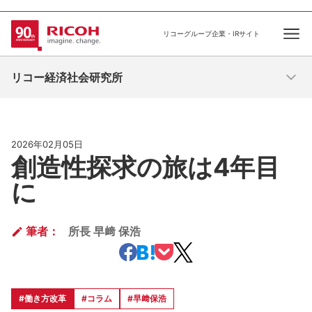
リコーグループ企業・IRサイト
Ope
リコー経済社会研究所
2026年02月05日
創造性探求の旅は4年目
に
筆者：
所長 早﨑 保浩
#働き方改革
#コラム
#早﨑保浩