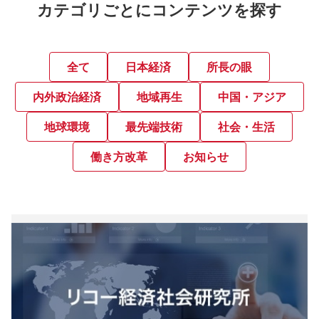
カテゴリごとにコンテンツを探す
全て
日本経済
所長の眼
内外政治経済
地域再生
中国・アジア
地球環境
最先端技術
社会・生活
働き方改革
お知らせ